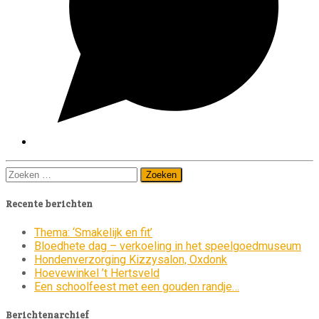
Zoeken
naar:
Recente berichten
Thema: ‘Smakelijk en fit’
Bloedhete dag – verkoeling in het speelgoedmuseum
Hondenverzorging Kizzysalon, Oxdonk
Hoevewinkel ’t Hertsveld
Een schoolfeest met een gouden randje…
Berichtenarchief